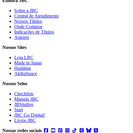
Editora JBC
Sobre a JBC
Central de Atendimento
Nossos Títulos
Onde Comprar
Indicações de Títulos
Autores
Nossos Sites
Loja LBC
Made in Japan
Hashitag
AkibaSpace
Nossos Selos
Checklists
Mangás JBC
JBStudios
Start
JBC Go Digital!
Livros JBC
Nossas redes sociais