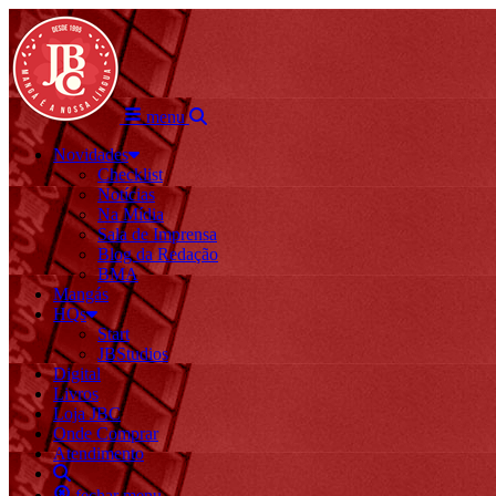
menu
Novidades
Checklist
Notícias
Na Mídia
Sala de Imprensa
Blog da Redação
BMA
Mangás
HQs
Start
JBStudios
Digital
Livros
Loja JBC
Onde Comprar
Atendimento
fechar menu