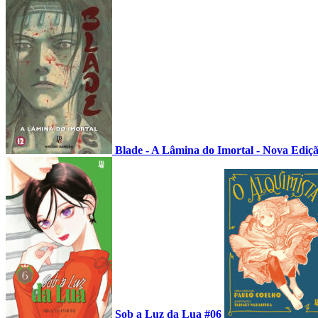
Blade - A Lâmina do Imortal - Nova Ediç
Sob a Luz da Lua #06