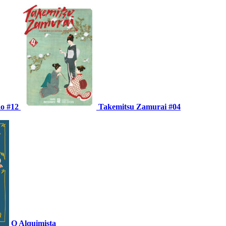
ão #12
Takemitsu Zamurai #04
O Alquimista