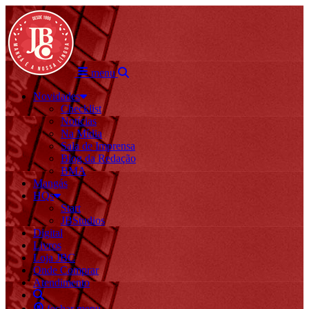
menu
Novidades
Checklist
Notícias
Na Mídia
Sala de Imprensa
Blog da Redação
BMA
Mangás
HQs
Start
JBStudios
Digital
Livros
Loja JBC
Onde Comprar
Atendimento
fechar menu