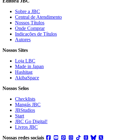
Editora JBC
Sobre a JBC
Central de Atendimento
Nossos Títulos
Onde Comprar
Indicações de Títulos
Autores
Nossos Sites
Loja LBC
Made in Japan
Hashitag
AkibaSpace
Nossos Selos
Checklists
Mangás JBC
JBStudios
Start
JBC Go Digital!
Livros JBC
Nossas redes sociais