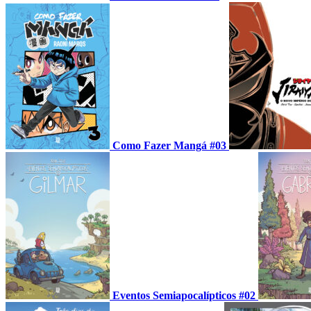
Como Fazer Mangá #03
Eventos Semiapocalípticos #02