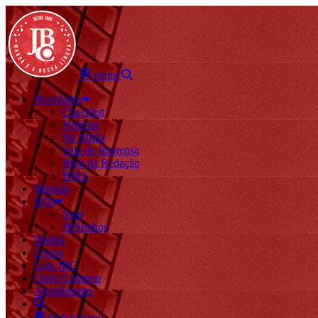
menu
Novidades
Checklist
Notícias
Na Mídia
Sala de Imprensa
Blog da Redação
BMA
Mangás
HQs
Start
JBStudios
Digital
Livros
Loja JBC
Onde Comprar
Atendimento
fechar menu