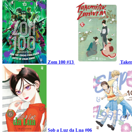
Zom 100 #13
Takem
Sob a Luz da Lua #06