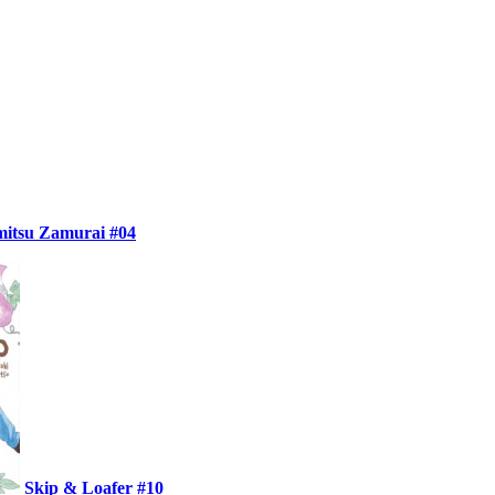
itsu Zamurai #04
Skip & Loafer #10