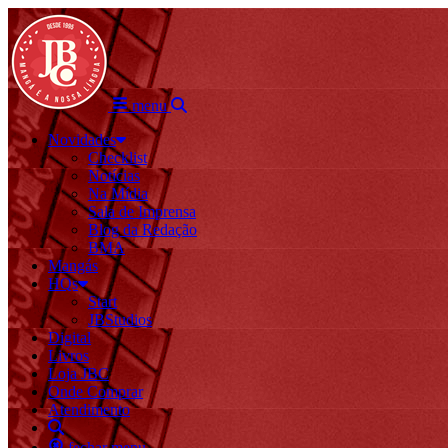
menu
Novidades
Checklist
Notícias
Na Mídia
Sala de Imprensa
Blog da Redação
BMA
Mangás
HQs
Start
JBStudios
Digital
Livros
Loja JBC
Onde Comprar
Atendimento
fechar menu