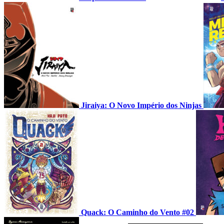
Jiraiya: O Novo Império dos Ninjas
Quack: O Caminho do Vento #02