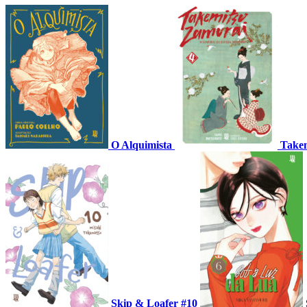
O Alquimista
Takem
Skip & Loafer #10