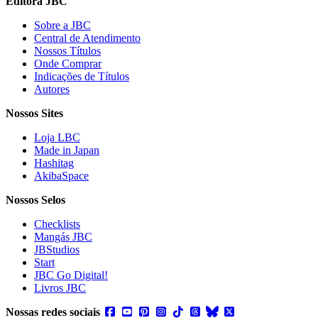
Editora JBC
Sobre a JBC
Central de Atendimento
Nossos Títulos
Onde Comprar
Indicações de Títulos
Autores
Nossos Sites
Loja LBC
Made in Japan
Hashitag
AkibaSpace
Nossos Selos
Checklists
Mangás JBC
JBStudios
Start
JBC Go Digital!
Livros JBC
Nossas redes sociais