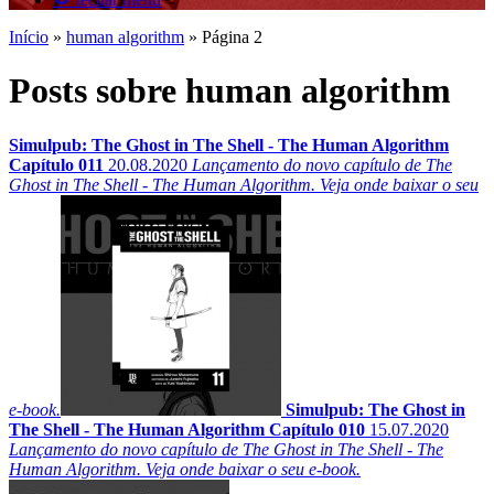
Início
»
human algorithm
»
Página 2
Posts sobre human algorithm
Simulpub: The Ghost in The Shell - The Human Algorithm
Capítulo 011
20.08.2020
Lançamento do novo capítulo de The
Ghost in The Shell - The Human Algorithm. Veja onde baixar o seu
e-book.
Simulpub: The Ghost in
The Shell - The Human Algorithm Capítulo 010
15.07.2020
Lançamento do novo capítulo de The Ghost in The Shell - The
Human Algorithm. Veja onde baixar o seu e-book.