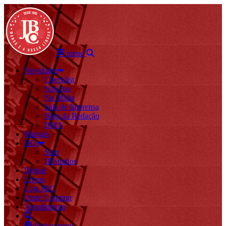
menu
Novidades
Checklist
Notícias
Na Mídia
Sala de Imprensa
Blog da Redação
BMA
Mangás
HQs
Start
JBStudios
Digital
Livros
Loja JBC
Onde Comprar
Atendimento
fechar menu