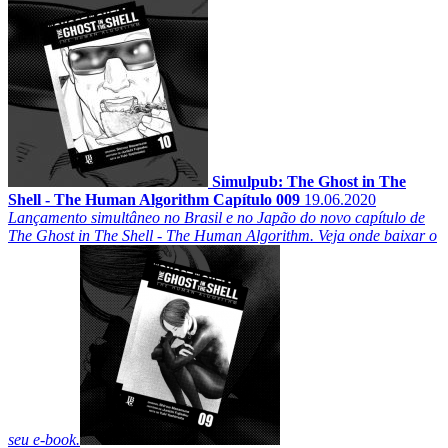
Simulpub: The Ghost in The
Shell - The Human Algorithm Capítulo 009
19.06.2020
Lançamento simultâneo no Brasil e no Japão do novo capítulo de
The Ghost in The Shell - The Human Algorithm. Veja onde baixar o
seu e-book.