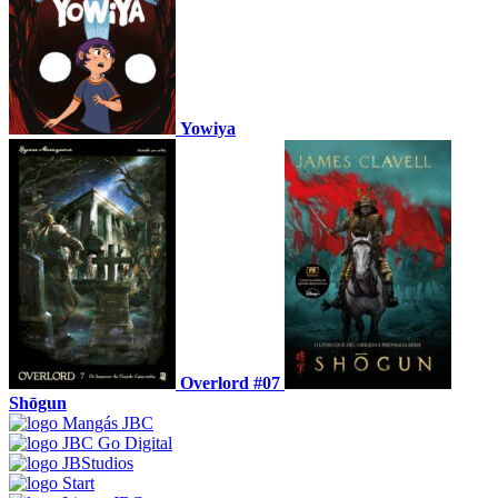
Yowiya
Overlord #07
Shōgun