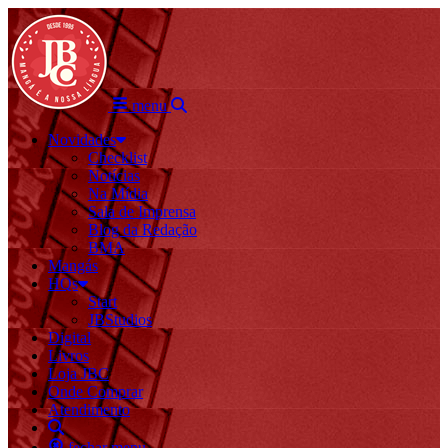
menu
Novidades
Checklist
Notícias
Na Mídia
Sala de Imprensa
Blog da Redação
BMA
Mangás
HQs
Start
JBStudios
Digital
Livros
Loja JBC
Onde Comprar
Atendimento
fechar menu