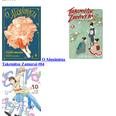
O Alquimista
Takemitsu Zamurai #04