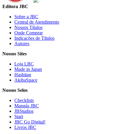
Editora JBC
Sobre a JBC
Central de Atendimento
Nossos Títulos
Onde Comprar
Indicações de Títulos
Autores
Nossos Sites
Loja LBC
Made in Japan
Hashitag
AkibaSpace
Nossos Selos
Checklists
Mangás JBC
JBStudios
Start
JBC Go Digital!
Livros JBC