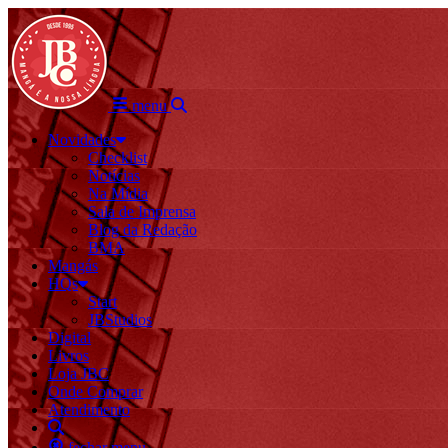
menu
Novidades
Checklist
Notícias
Na Mídia
Sala de Imprensa
Blog da Redação
BMA
Mangás
HQs
Start
JBStudios
Digital
Livros
Loja JBC
Onde Comprar
Atendimento
fechar menu