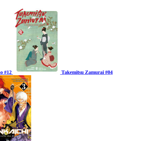
ão #12
Takemitsu Zamurai #04