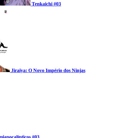
Tenkaichi #03
Jiraiya: O Novo Império dos Ninjas
miapocalípticos #03