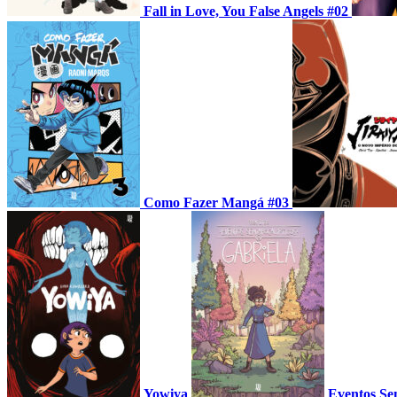
Fall in Love, You False Angels #02
Como Fazer Mangá #03
Yowiya
Eventos Se