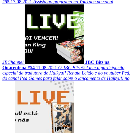
#55
13.08.2021
Assista ao programa no YouTube no canal
JBChannel.
JBC Bits na
Quarentena #54
11.08.2021
O JBC Bits #54 tem a participação
especial da tradutora de Haikyu!! Renata Leitão e do youtuber Ped,
do canal Ped Games para falar sobre o lançamento de Haikyu!! no