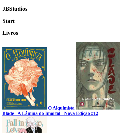
JBStudios
Start
Livros
O Alquimista
Blade - A Lâmina do Imortal - Nova Edição #12