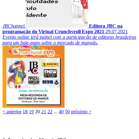
JBChannel.
Editora JBC na
programação do Virtual Crunchyroll Expo 2021
29.07.2021
Evento online terá painel com a participação de editoras brasileiras
para um bate-papo sobre o mercado de mangás.
< anterior
18
19
20
21
22
...
40
50
próximo >