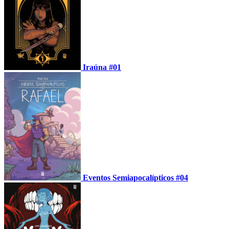
Iraúna #01
Eventos Semiapocalípticos #04