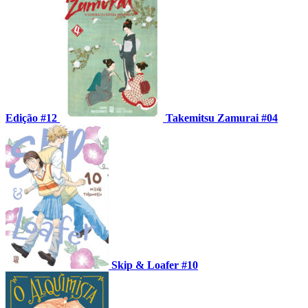
Edição #12
Takemitsu Zamurai #04
Skip & Loafer #10