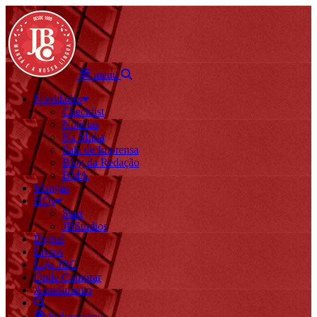
menu
Novidades
Checklist
Notícias
Na Mídia
Sala de Imprensa
Blog da Redação
BMA
Mangás
HQs
Start
JBStudios
Digital
Livros
Loja JBC
Onde Comprar
Atendimento
fechar menu