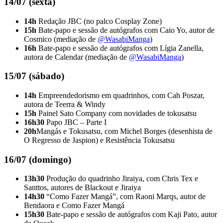
14/07 (sexta)
14h
Redação JBC (no palco Cosplay Zone)
15h
Bate-papo e sessão de autógrafos com Caio Yo, autor de
Cosmico (mediação de
@‌WasabiManga
)
16h
Bate-papo e sessão de autógrafos com Lígia Zanella,
autora de Calendar (mediação de
@‌WasabiManga
)
15/07 (sábado)
14h
Empreendedorismo em quadrinhos, com Cah Poszar,
autora de Teerra & Windy
15h
Painel Sato Company com novidades de tokusatsu
16h30
Papo JBC – Parte I
20h
Mangás e Tokusatsu, com Michel Borges (desenhista de
O Regresso de Jaspion) e Resistência Tokusatsu
16/07 (domingo)
13h30
Produção do quadrinho Jiraiya, com Chris Tex e
Santtos, autores de Blackout e Jiraiya
14h30
“Como Fazer Mangá”, com Raoni Marqs, autor de
Bendaora e Como Fazer Mangá
15h30
Bate-papo e sessão de autógrafos com Kaji Pato, autor