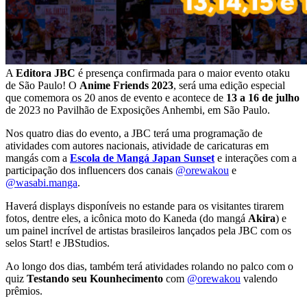
A
Editora JBC
é presença confirmada para o maior evento otaku
de São Paulo! O
Anime Friends 2023
, será uma edição especial
que comemora os 20 anos de evento e acontece de
13 a 16 de julho
de 2023 no Pavilhão de Exposições Anhembi, em São Paulo.
Nos quatro dias do evento, a JBC terá uma programação de
atividades com autores nacionais, atividade de caricaturas em
mangás com a
Escola de Mangá Japan Sunset
e interações com a
participação dos influencers dos canais
@orewakou
e
@wasabi.manga
.
Haverá displays disponíveis no estande para os visitantes tirarem
fotos, dentre eles, a icônica moto do Kaneda (do mangá
Akira
) e
um painel incrível de artistas brasileiros lançados pela JBC com os
selos Start! e JBStudios.
Ao longo dos dias, também terá atividades rolando no palco com o
quiz
Testando seu Kounhecimento
com
@orewakou
valendo
prêmios.