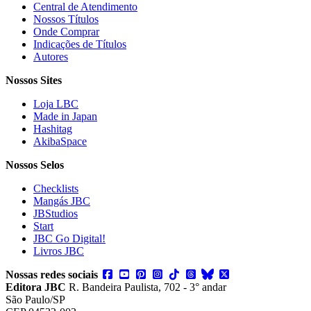
Central de Atendimento
Nossos Títulos
Onde Comprar
Indicações de Títulos
Autores
Nossos Sites
Loja LBC
Made in Japan
Hashitag
AkibaSpace
Nossos Selos
Checklists
Mangás JBC
JBStudios
Start
JBC Go Digital!
Livros JBC
Nossas redes sociais
Editora JBC
R. Bandeira Paulista, 702 - 3° andar
São Paulo/SP