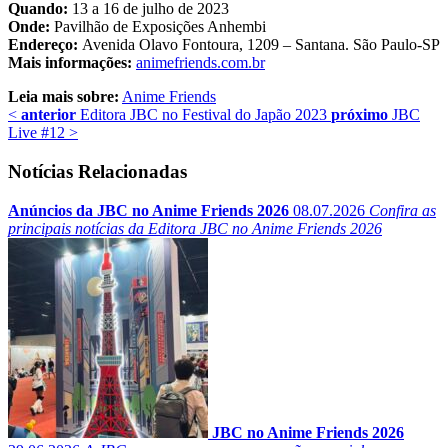
Quando:
13 a 16 de julho de 2023
Onde:
Pavilhão de Exposições Anhembi
Endereço:
Avenida Olavo Fontoura, 1209 – Santana. São Paulo-SP
Mais informações:
animefriends.com.br
Leia mais sobre:
Anime Friends
<
anterior
Editora JBC no Festival do Japão 2023
próximo
JBC
Live #12
>
Notícias Relacionadas
Anúncios da JBC no Anime Friends 2026
08.07.2026
Confira as
principais notícias da Editora JBC no Anime Friends 2026
JBC no Anime Friends 2026