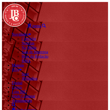
menu
Novidades
Checklist
Notícias
Na Mídia
Sala de Imprensa
Blog da Redação
BMA
Mangás
HQs
Start
JBStudios
Digital
Livros
Loja JBC
Onde Comprar
Atendimento
fechar menu