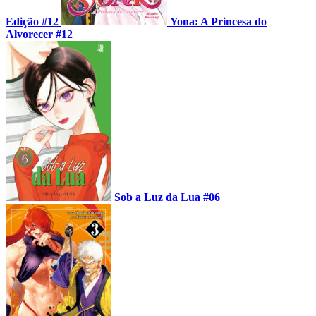
Edição #12
Yona: A Princesa do
Alvorecer #12
Sob a Luz da Lua #06