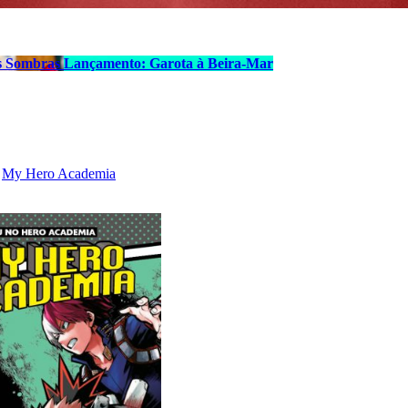
s Sombras
Lançamento: Garota à Beira-Mar
My Hero Academia