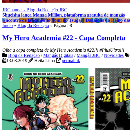
JBChannel - Blog da Redação JBC
Shueisha lança Manga Million, plataforma gratuita de mangás
Encontro de lançamento Yomi no Tsugai - Daemons do Reino da
Início
»
Blog da Redação
»
Página 58
My Hero Academia #22 - Capa Completa
Olha a capa completa de My Hero Academia #22!!! #PlusUltra!!!
Blog da Redação
/
Mangás Digitais
/
Mangás JBC
/
Novidades
13.08.2019
Heila Lima
permalink