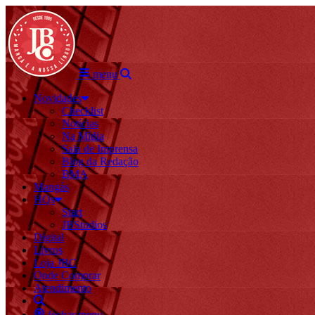
menu
Novidades
Checklist
Notícias
Na Mídia
Sala de Imprensa
Blog da Redação
BMA
Mangás
HQs
Start
JBStudios
Digital
Livros
Loja JBC
Onde Comprar
Atendimento
fechar menu