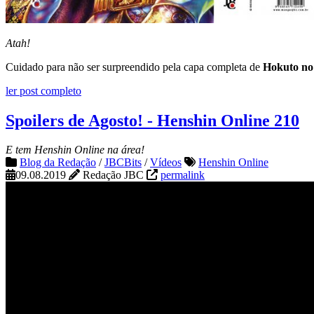
Atah!
Cuidado para não ser surpreendido pela capa completa de
Hokuto no
ler post completo
Spoilers de Agosto! - Henshin Online 210
E tem Henshin Online na área!
Blog da Redação
/
JBCBits
/
Vídeos
Henshin Online
09.08.2019
Redação JBC
permalink