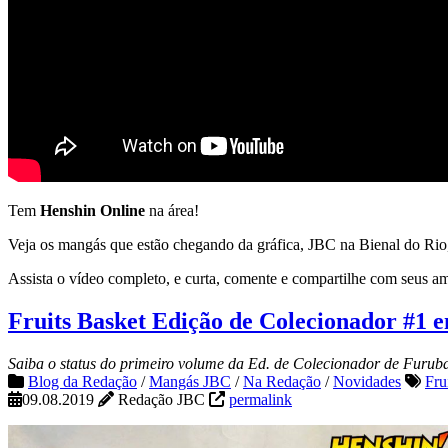
Tem
Henshin Online
na área!
Veja os mangás que estão chegando da gráfica, JBC na Bienal do Rio,
Assista o vídeo completo, e curta, comente e compartilhe com seus a
Fruits Basket Edição de Colecionador #1 
Saiba o status do primeiro volume da Ed. de Colecionador de Furub
Blog da Redação
/
Mangás JBC
/
Na Redação
/
Novidades
Fru
09.08.2019
Redação JBC
permalink