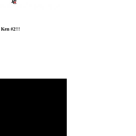
 Ken #2
!!!