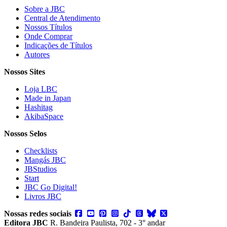
Sobre a JBC
Central de Atendimento
Nossos Títulos
Onde Comprar
Indicações de Títulos
Autores
Nossos Sites
Loja LBC
Made in Japan
Hashitag
AkibaSpace
Nossos Selos
Checklists
Mangás JBC
JBStudios
Start
JBC Go Digital!
Livros JBC
Nossas redes sociais
Editora JBC
R. Bandeira Paulista, 702 - 3° andar