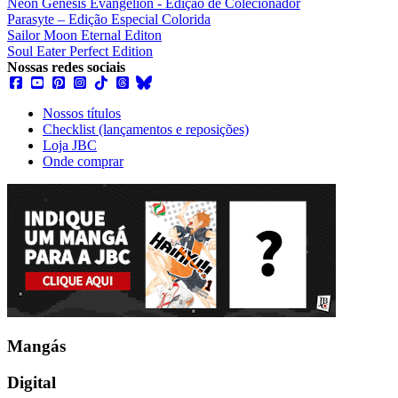
Neon Genesis Evangelion - Edição de Colecionador
Parasyte – Edição Especial Colorida
Sailor Moon Eternal Editon
Soul Eater Perfect Edition
Nossas redes sociais
Nossos títulos
Checklist (lançamentos e reposições)
Loja JBC
Onde comprar
Mangás
Digital