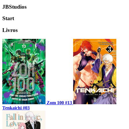
JBStudios
Start
Livros
Zom 100 #13
Tenkaichi #03