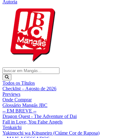
Autoria
Todos os Títulos
Checklist – Agosto de 2026
Previews
Onde Comprar
Glossário Mangás JBC
-- EM BREVE --
Dragon Quest - The Adventure of Dai
Fall in Love, You False Angels
Tenkaichi
Yakimochi wa Kitsuneiro (Ciúme Cor de Raposa)