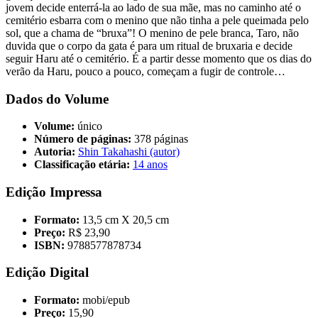
jovem decide enterrá-la ao lado de sua mãe, mas no caminho até o
cemitério esbarra com o menino que não tinha a pele queimada pelo
sol, que a chama de “bruxa”! O menino de pele branca, Taro, não
duvida que o corpo da gata é para um ritual de bruxaria e decide
seguir Haru até o cemitério. É a partir desse momento que os dias do
verão da Haru, pouco a pouco, começam a fugir de controle…
Dados do Volume
Volume:
único
Número de páginas:
378 páginas
Autoria:
Shin Takahashi (autor)
Classificação etária:
14 anos
Edição Impressa
Formato:
13,5 cm X 20,5 cm
Preço:
R$ 23,90
ISBN:
9788577878734
Edição Digital
Formato:
mobi/epub
Preço:
15,90