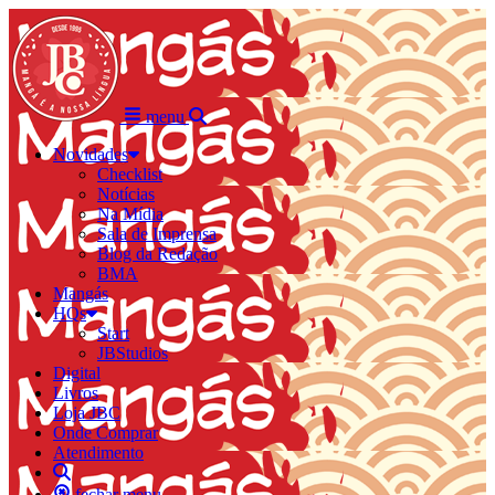
menu
Novidades
Checklist
Notícias
Na Mídia
Sala de Imprensa
Blog da Redação
BMA
Mangás
HQs
Start
JBStudios
Digital
Livros
Loja JBC
Onde Comprar
Atendimento
fechar menu