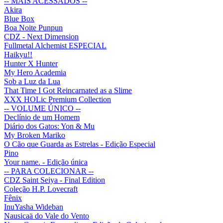
-- MAIS ACESSADOS --
Akira
Blue Box
Boa Noite Punpun
CDZ - Next Dimension
Fullmetal Alchemist ESPECIAL
Haikyu!!
Hunter X Hunter
My Hero Academia
Sob a Luz da Lua
That Time I Got Reincarnated as a Slime
XXX HOLic Premium Collection
-- VOLUME ÚNICO --
Declínio de um Homem
Diário dos Gatos: Yon & Mu
My Broken Mariko
O Cão que Guarda as Estrelas - Edição Especial
Pino
Your name. - Edição única
-- PARA COLECIONAR --
CDZ Saint Seiya - Final Edition
Coleção H.P. Lovecraft
Fênix
InuYasha Wideban
Nausicaä do Vale do Vento