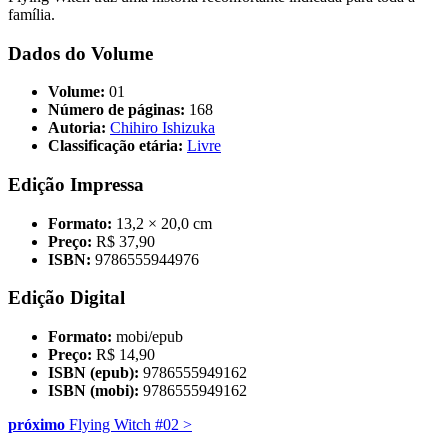
família.
Dados do Volume
Volume:
01
Número de páginas:
168
Autoria:
Chihiro Ishizuka
Classificação etária:
Livre
Edição Impressa
Formato:
13,2 × 20,0 cm
Preço:
R$ 37,90
ISBN:
9786555944976
Edição Digital
Formato:
mobi/epub
Preço:
R$ 14,90
ISBN (epub):
9786555949162
ISBN (mobi):
9786555949162
próximo
Flying Witch #02
>