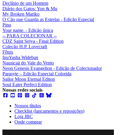
Declínio de um Homem
Diário dos Gatos: Yon & Mu
My Broken Mariko
O Cão que Guarda as Estrelas - Edição Especial
Pino
Your name. - Edição única
-- PARA COLECIONAR --
CDZ Saint Seiya - Final Edition
Coleção H.P. Lovecraft
Fênix
InuYasha Wideban
Nausicaä do Vale do Vento
Neon Genesis Evangelion - Edição de Colecionador
Parasyte – Edição Especial Colorida
Sailor Moon Eternal Editon
Soul Eater Perfect Edition
Nossas redes sociais
Nossos títulos
Checklist (lançamentos e reposições)
Loja JBC
Onde comprar