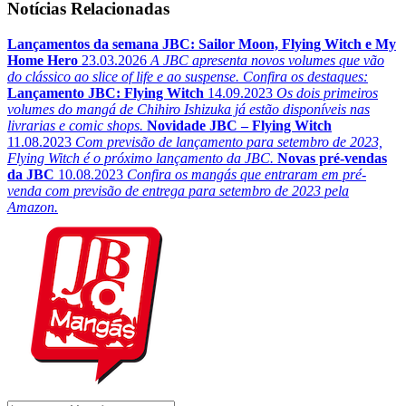
Notícias Relacionadas
Lançamentos da semana JBC: Sailor Moon, Flying Witch e My
Home Hero
23.03.2026
A JBC apresenta novos volumes que vão
do clássico ao slice of life e ao suspense. Confira os destaques:
Lançamento JBC: Flying Witch
14.09.2023
Os dois primeiros
volumes do mangá de Chihiro Ishizuka já estão disponíveis nas
livrarias e comic shops.
Novidade JBC – Flying Witch
11.08.2023
Com previsão de lançamento para setembro de 2023,
Flying Witch é o próximo lançamento da JBC.
Novas pré-vendas
da JBC
10.08.2023
Confira os mangás que entraram em pré-
venda com previsão de entrega para setembro de 2023 pela
Amazon.