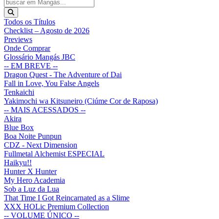
Todos os Títulos
Checklist – Agosto de 2026
Previews
Onde Comprar
Glossário Mangás JBC
-- EM BREVE --
Dragon Quest - The Adventure of Dai
Fall in Love, You False Angels
Tenkaichi
Yakimochi wa Kitsuneiro (Ciúme Cor de Raposa)
-- MAIS ACESSADOS --
Akira
Blue Box
Boa Noite Punpun
CDZ - Next Dimension
Fullmetal Alchemist ESPECIAL
Haikyu!!
Hunter X Hunter
My Hero Academia
Sob a Luz da Lua
That Time I Got Reincarnated as a Slime
XXX HOLic Premium Collection
-- VOLUME ÚNICO --