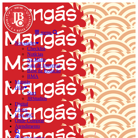
menu
Novidades
Checklist
Notícias
Na Mídia
Sala de Imprensa
Blog da Redação
BMA
Mangás
HQs
Start
JBStudios
Digital
Livros
Loja JBC
Onde Comprar
Atendimento
fechar menu