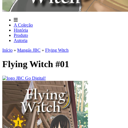
A Coleção
História
Produto
Autoria
Início
»
Mangás JBC
»
Flying Witch
Flying Witch #01