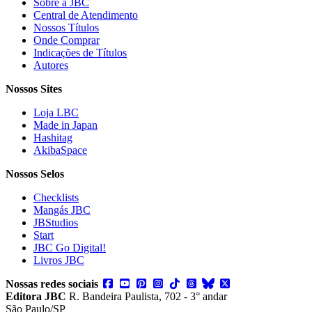
Sobre a JBC
Central de Atendimento
Nossos Títulos
Onde Comprar
Indicações de Títulos
Autores
Nossos Sites
Loja LBC
Made in Japan
Hashitag
AkibaSpace
Nossos Selos
Checklists
Mangás JBC
JBStudios
Start
JBC Go Digital!
Livros JBC
Nossas redes sociais
Editora JBC
R. Bandeira Paulista, 702 - 3° andar
São Paulo/SP