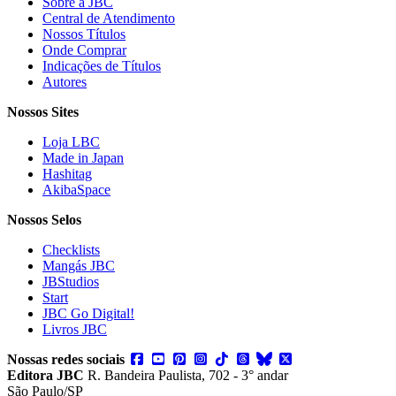
Sobre a JBC
Central de Atendimento
Nossos Títulos
Onde Comprar
Indicações de Títulos
Autores
Nossos Sites
Loja LBC
Made in Japan
Hashitag
AkibaSpace
Nossos Selos
Checklists
Mangás JBC
JBStudios
Start
JBC Go Digital!
Livros JBC
Nossas redes sociais
Editora JBC
R. Bandeira Paulista, 702 - 3° andar
São Paulo/SP