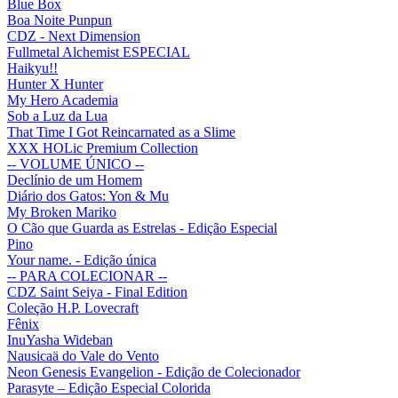
Blue Box
Boa Noite Punpun
CDZ - Next Dimension
Fullmetal Alchemist ESPECIAL
Haikyu!!
Hunter X Hunter
My Hero Academia
Sob a Luz da Lua
That Time I Got Reincarnated as a Slime
XXX HOLic Premium Collection
-- VOLUME ÚNICO --
Declínio de um Homem
Diário dos Gatos: Yon & Mu
My Broken Mariko
O Cão que Guarda as Estrelas - Edição Especial
Pino
Your name. - Edição única
-- PARA COLECIONAR --
CDZ Saint Seiya - Final Edition
Coleção H.P. Lovecraft
Fênix
InuYasha Wideban
Nausicaä do Vale do Vento
Neon Genesis Evangelion - Edição de Colecionador
Parasyte – Edição Especial Colorida