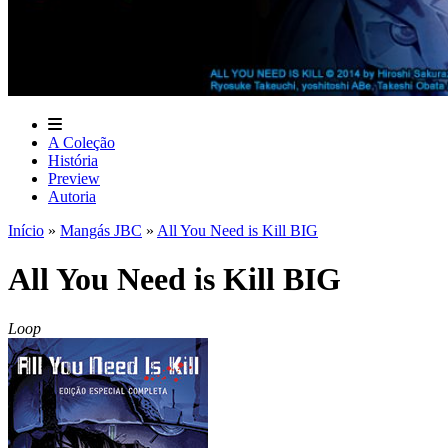
A Coleção
História
Preview
Autoria
Início
»
Mangás JBC
»
All You Need is Kill BIG
All You Need is Kill BIG
Loop