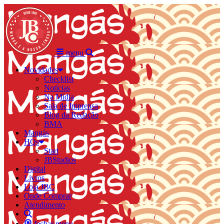
menu
Novidades
Checklist
Notícias
Na Mídia
Sala de Imprensa
Blog da Redação
BMA
Mangás
HQs
Start
JBStudios
Digital
Livros
Loja JBC
Onde Comprar
Atendimento
fechar menu